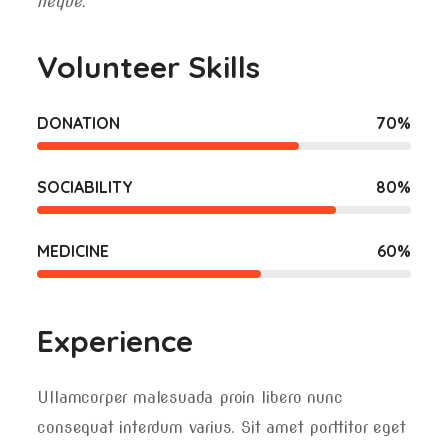
neque.
Volunteer Skills
DONATION
70
%
SOCIABILITY
80
%
MEDICINE
60
%
Experience
Ullamcorper malesuada proin libero nunc
consequat interdum varius. Sit amet porttitor eget